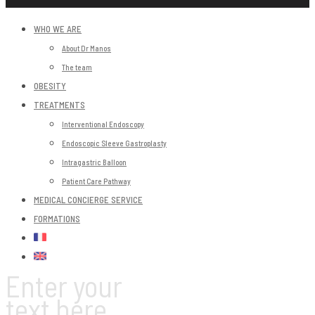
WHO WE ARE
About Dr Manos
The team
OBESITY
TREATMENTS
Interventional Endoscopy
Endoscopic Sleeve Gastroplasty
Intragastric Balloon
Patient Care Pathway
MEDICAL CONCIERGE SERVICE
FORMATIONS
Enter your
text here