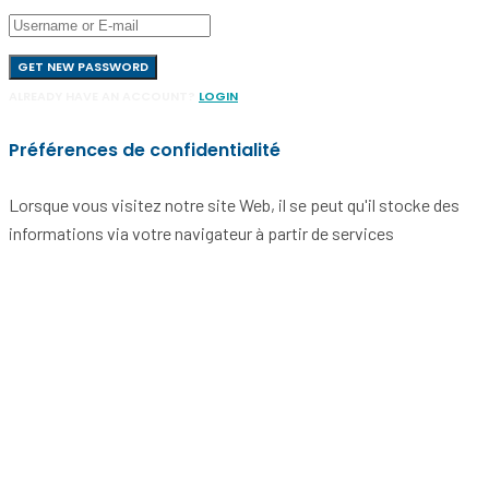
GET NEW PASSWORD
ALREADY HAVE AN ACCOUNT?
LOGIN
Préférences de confidentialité
Lorsque vous visitez notre site Web, il se peut qu'il stocke des
informations via votre navigateur à partir de services
spécifiques, généralement sous la forme de cookies. Ici, vous
pouvez modifier vos préférences en matière de confidentialité. Il
est à noter que le blocage de certains types de cookies peut
avoir un impact sur votre expérience sur notre site Web et les
services que nous sommes en mesure d'offrir.
Click to enable/disable Google Analytics tracking code.
Click to enable/disable Google Fonts.