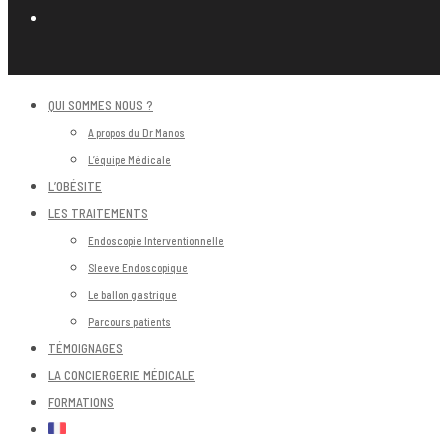
QUI SOMMES NOUS ?
A propos du Dr Manos
L’équipe Médicale
L’OBÉSITE
LES TRAITEMENTS
Endoscopie Interventionnelle
Sleeve Endoscopique
Le ballon gastrique
Parcours patients
TÉMOIGNAGES
LA CONCIERGERIE MÉDICALE
FORMATIONS