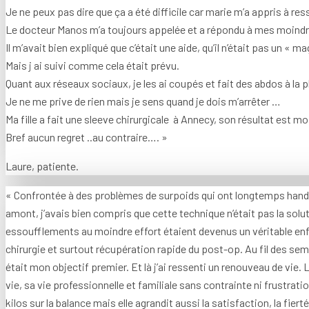
Je ne peux pas dire que ça a été difficile car marie m’a appris à re
Le docteur Manos m’a toujours appelée et a répondu à mes moind
Il m’avait bien expliqué que c’était une aide, qu’il n’était pas un « ma
Mais j ai suivi comme cela était prévu.
Quant aux réseaux sociaux, je les ai coupés et fait des abdos à la 
Je ne me prive de rien mais je sens quand je dois m’arrêter …
Ma fille a fait une sleeve chirurgicale à Annecy, son résultat est m
Bref aucun regret ..au contraire…. »
Laure, patiente.
« Confrontée à des problèmes de surpoids qui ont longtemps handic
amont, j’avais bien compris que cette technique n’était pas la sol
essoufflements au moindre effort étaient devenus un véritable enf
chirurgie et surtout récupération rapide du post-op. Au fil des sem
était mon objectif premier. Et là j’ai ressenti un renouveau de vie.
vie, sa vie professionnelle et familiale sans contrainte ni frustrat
kilos sur la balance mais elle agrandit aussi la satisfaction, la fiert