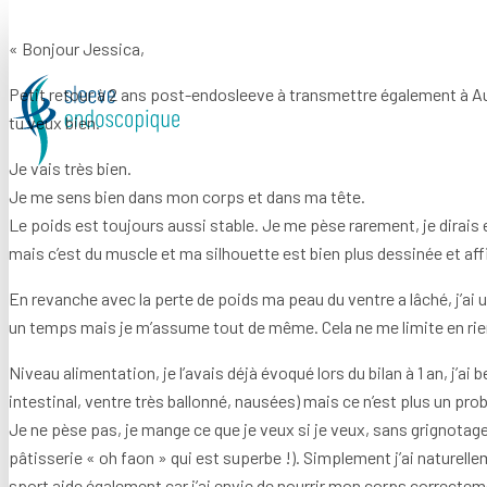
« Bonjour Jessica,
Petit retour à 2 ans post-endosleeve à transmettre également à Audre
tu veux bien.
Je vais très bien.
Je me sens bien dans mon corps et dans ma tête.
Le poids est toujours aussi stable. Je me pèse rarement, je dirais env
mais c’est du muscle et ma silhouette est bien plus dessinée et affin
En revanche avec la perte de poids ma peau du ventre a lâché, j’ai 
un temps mais je m’assume tout de même. Cela ne me limite en rien, 
Niveau alimentation, je l’avais déjà évoqué lors du bilan à 1 an, j’
intestinal, ventre très ballonné, nausées) mais ce n’est plus un pr
Je ne pèse pas, je mange ce que je veux si je veux, sans grignotage,
pâtisserie « oh faon » qui est superbe !). Simplement j’ai naturell
sport aide également car j’ai envie de nourrir mon corps correcte