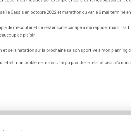
eille Cassis en octobre 2022 et marathon du var le 6 mai terminé en
imple de m’écouter et de rester sur le canapé à me reposer mais il fai
eaucoup de plaisir.
.
on et de la natation sur la prochaine saison sportive à mon planning 
était mon problème majeur, j’ai pu prendre le relai et cela m’a donné