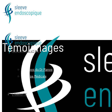
Témoignages
QUI SOMMES NOUS ?
A propos du Dr Manos
L’équipe Médicale
L’OBÉSITE