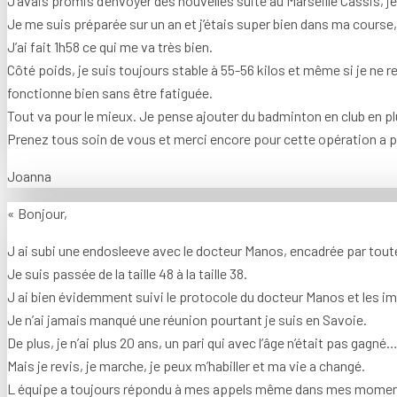
J’avais promis d’envoyer des nouvelles suite au Marseille Cassis, je 
Je me suis préparée sur un an et j’étais super bien dans ma course, 
J’ai fait 1h58 ce qui me va très bien.
Côté poids, je suis toujours stable à 55-56 kilos et même si je ne 
fonctionne bien sans être fatiguée.
Tout va pour le mieux. Je pense ajouter du badminton en club en plus
Prenez tous soin de vous et merci encore pour cette opération a p
Joanna
« Bonjour,
J ai subi une endosleeve avec le docteur Manos, encadrée par tout
Je suis passée de la taille 48 à la taille 38.
J ai bien évidemment suivi le protocole du docteur Manos et les im
Je n’ai jamais manqué une réunion pourtant je suis en Savoie.
De plus, je n’ai plus 20 ans, un pari qui avec l’âge n’était pas gagné
Mais je revis, je marche, je peux m’habiller et ma vie a changé.
L équipe a toujours répondu à mes appels même dans mes moments d