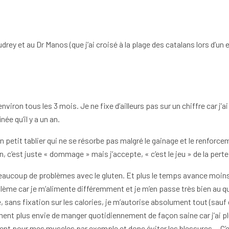
y et au Dr Manos (que j’ai croisé à la plage des catalans lors d’un e
iron tous les 3 mois. Je ne fixe d’ailleurs pas sur un chiffre car j’ai
ée qu’il y a un an.
un petit tablier qui ne se résorbe pas malgré le gainage et le renfo
c’est juste « dommage » mais j’accepte, « c’est le jeu » de la perte
ai beaucoup de problèmes avec le gluten. Et plus le temps avance moins
oblème car je m’alimente différemment et je m’en passe très bien au q
 sans fixation sur les calories, je m’autorise absolument tout (sauf d
ement plus envie de manger quotidiennement de façon saine car j’ai p
ment pour mes muscles par exemple et donc éviter les blessures… C’e