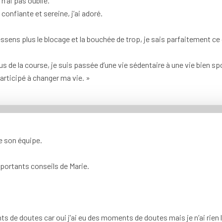
n’ai pas oublié.
confiante et sereine, j’ai adoré.
ressens plus le blocage et la bouchée de trop, je sais parfaitement 
 de la course, je suis passée d’une vie sédentaire à une vie bien spo
articipé à changer ma vie. »
e son équipe.
portants conseils de Marie.
…
e doutes car oui j’ai eu des moments de doutes mais je n’ai rien 