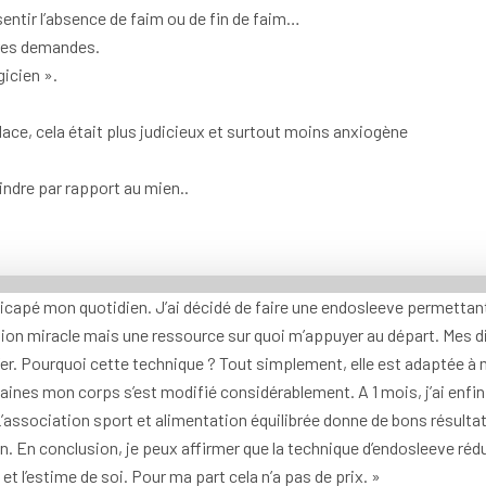
ssentir l’absence de faim ou de fin de faim…
res demandes.
gicien ».
place, cela était plus judicieux et surtout moins anxiogène
oindre par rapport au mien..
apé mon quotidien. J’ai décidé de faire une endosleeve permettant 
ution miracle mais une ressource sur quoi m’appuyer au départ. Mes di
er. Pourquoi cette technique ? Tout simplement, elle est adaptée à 
aines mon corps s’est modifié considérablement. A 1 mois, j’ai enfin
 L’association sport et alimentation équilibrée donne de bons résulta
ion. En conclusion, je peux affirmer que la technique d’endosleeve réd
é et l’estime de soi. Pour ma part cela n’a pas de prix. »