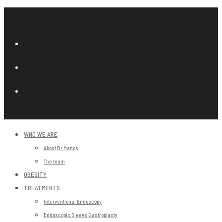
WHO WE ARE
About Dr Manos
The team
OBESITY
TREATMENTS
Interventional Endoscopy
Endoscopic Sleeve Gastroplasty