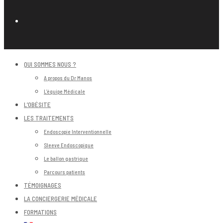
QUI SOMMES NOUS ?
A propos du Dr Manos
L’équipe Médicale
L’OBÉSITE
LES TRAITEMENTS
Endoscopie Interventionnelle
Sleeve Endoscopique
Le ballon gastrique
Parcours patients
TÉMOIGNAGES
LA CONCIERGERIE MÉDICALE
FORMATIONS