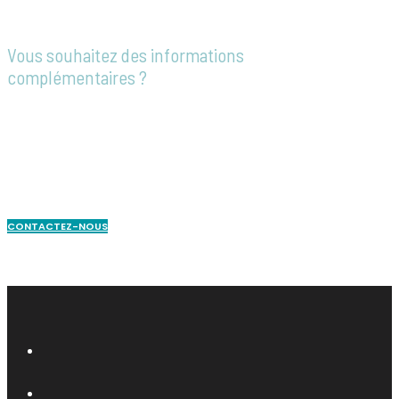
Vous souhaitez des informations
complémentaires ?
Notre équipe est à votre disposition pour
répondre à toutes vos questions, vous
accompagner dans vos démarches ou
établir un devis personnalisé.
CONTACTEZ-NOUS