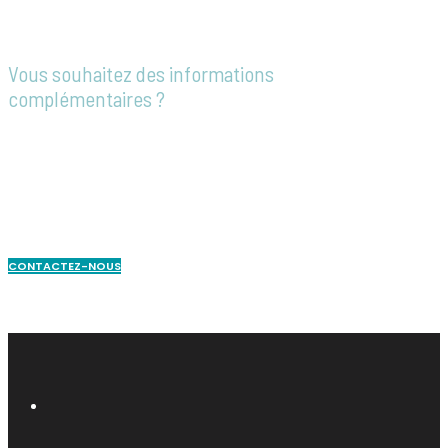
Vous souhaitez des informations
complémentaires ?
Notre équipe est à votre disposition pour
répondre à toutes vos questions, vous
accompagner dans vos démarches ou
établir un devis personnalisé.
CONTACTEZ-NOUS