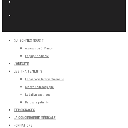
QUI SOMMES NOUS ?
A propos du Dr Manos
L’équipe Médicale
L’OBÉSITE
LES TRAITEMENTS
Endoscopie Interventionnelle
Sleeve Endoscopique
Le ballon gastrique
Parcours patients
TÉMOIGNAGES
LA CONCIERGERIE MÉDICALE
FORMATIONS