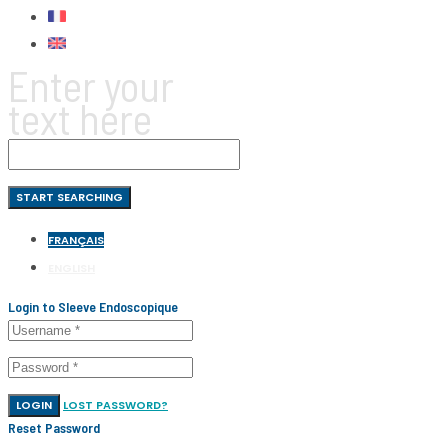
Enter your
text here
FRANÇAIS
ENGLISH
Login to Sleeve Endoscopique
LOGIN
LOST PASSWORD?
Reset Password