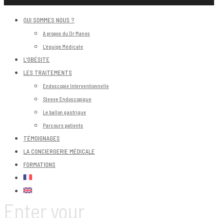
QUI SOMMES NOUS ?
A propos du Dr Manos
L’équipe Médicale
L’OBÉSITE
LES TRAITEMENTS
Endoscopie Interventionnelle
Sleeve Endoscopique
Le ballon gastrique
Parcours patients
TÉMOIGNAGES
LA CONCIERGERIE MÉDICALE
FORMATIONS
Enter your