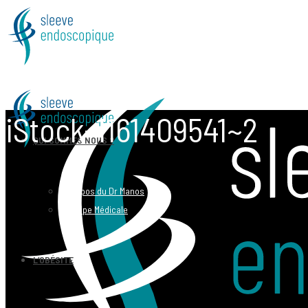
iStock-1161409541~2
QUI SOMMES NOUS ?
A propos du Dr Manos
L’équipe Médicale
L’OBÉSITE